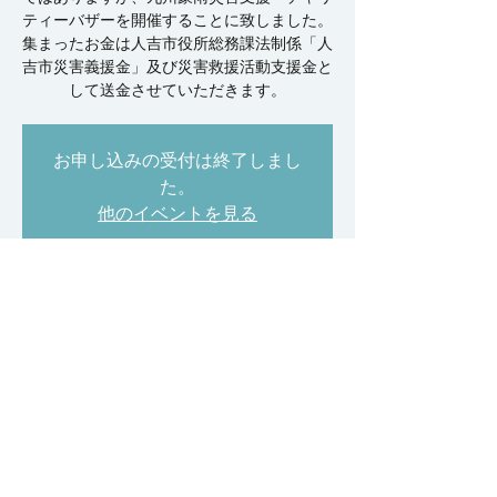
ティーバザーを開催することに致しました。
集まったお金は人吉市役所総務課法制係「人
吉市災害義援金」及び災害救援活動支援金と
して送金させていただきます。
お申し込みの受付は終了しまし
た。
他のイベントを見る
日時・場所
2020年9月05日 13:30 – 16:00
天理教愛野分教会 正面玄関前広場, 日本、
〒799-0705 愛媛県四国中央市土居町野田甲
1496
イベントについて