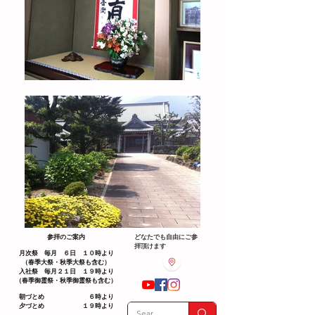
参拝のご案内
どなたでも自由にご参
拝頂けます
月次祭 毎月 ６日 １０時より
（春季大祭・秋季大祭も含む）
入社祭 毎月２１日 １９時より
（春季御霊祭・秋季御霊祭も含む）
朝づとめ ６時より
夕づとめ １９時より